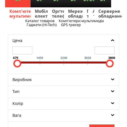
Комп'ютери
Мобільна
Оргтехніка
Мережеве
Побутова
TV
Фото
Авто
Серверне
мультимедіа
електроніка
телефонія
обладнання
техніка
та
та
та
обладнання
Аудіо
відео
навігація
Каталог товаров
Комп'ютери мультимедіа
Меню
Гаджети (Hi-Tech)
GPS трекер
Цена
679
1459
2240
3020
3800
Виробник
Тип
Колір
Вага