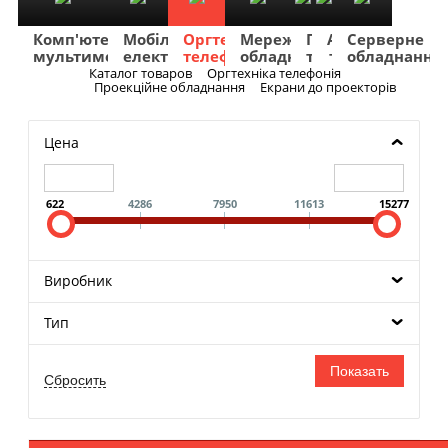
Комп'ютери
Мобільна
Оргтехніка
Мережеве
Побутова
TV
Фото
Авто
Серверне
мультимедіа
електроніка
телефонія
обладнання
техніка
та
та
та
обладнання
Аудіо
відео
навігація
Каталог товаров
Оргтехніка телефонія
Меню
Проекційне обладнання
Екрани до проекторів
Цена
622
4286
7950
11613
15277
Виробник
Тип