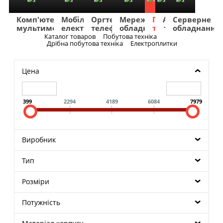
Комп'ютери
Мобільна
Оргтехніка
Мережеве
Побутова
TV
Фото
Авто
Серверне
мультимедіа
електроніка
телефонія
обладнання
техніка
та
та
та
обладнання
Аудіо
відео
навігація
Каталог товаров
Побутова техніка
Меню
Дрібна побутова техніка
Електроплитки
Цена
399
2294
4189
6084
7979
Виробник
Тип
Розміри
Потужність