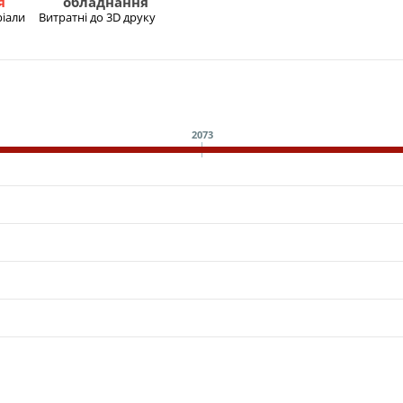
я
обладнання
ріали
Витратні до 3D друку
2073