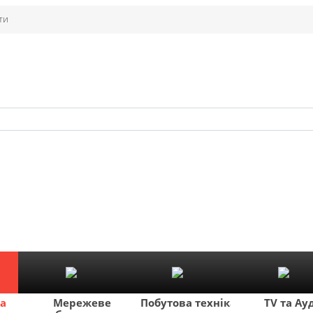
ти
ка
Мережеве
Побутова техніка
TV та Ау