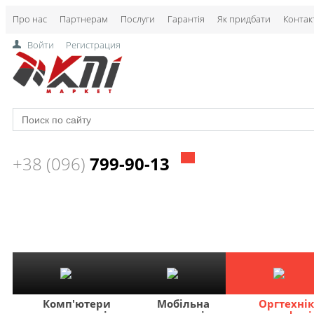
Про нас
Партнерам
Послуги
Гарантія
Як придбати
Контак
Войти
Регистрация
+38 (096)
799-90-13
Комп'ютери
Мобільна
Оргтехні