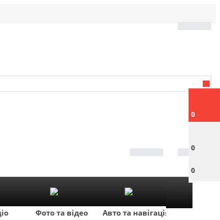
0
0
0
діо
Фото та відео
Авто та навігація