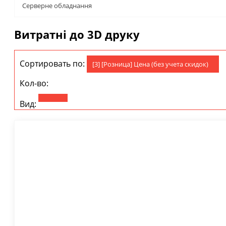
Серверне обладнання
Витратні до 3D друку
Сортировать по:
[3] [Розница] Цена (без учета скидок)
Кол-во:
Вид: