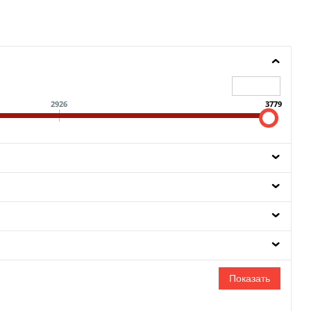
2926
3779