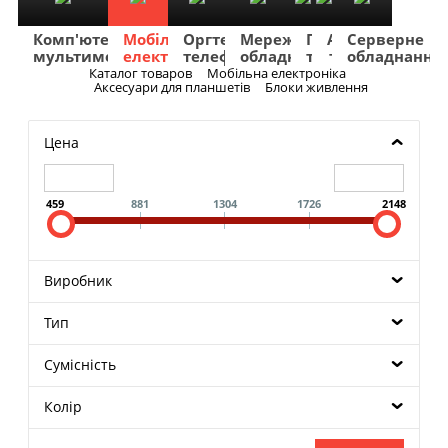
Комп'ютери
Мобільна
Оргтехніка
Мережеве
Побутова
TV
Фото
Авто
Серверне
мультимедіа
електроніка
телефонія
обладнання
техніка
та
та
та
обладнання
Аудіо
відео
навігація
Каталог товаров
Мобільна електроніка
Меню
Аксесуари для планшетів
Блоки живлення
Цена
459
881
1304
1726
2148
Виробник
Тип
Сумісність
Колір