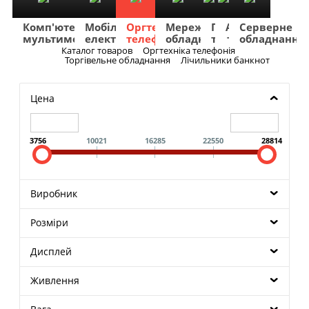
Комп'ютери
Мобільна
Оргтехніка
Мережеве
Побутова
TV
Фото
Авто
Серверне
мультимедіа
електроніка
телефонія
обладнання
техніка
та
та
та
обладнання
Аудіо
відео
навігація
Каталог товаров
Оргтехніка телефонія
Меню
Торгівельне обладнання
Лічильники банкнот
Цена
3756
10021
16285
22550
28814
Виробник
Розміри
Дисплей
Живлення