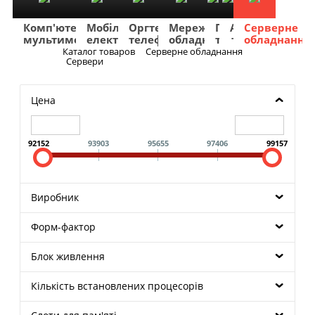
Комп'ютери
Мобільна
Оргтехніка
Мережеве
Побутова
TV
Фото
Авто
Серверне
мультимедіа
електроніка
телефонія
обладнання
техніка
та
та
та
обладнання
Аудіо
відео
навігація
Каталог товаров
Серверне обладнання
Меню
Сервери
Цена
92152
93903
95655
97406
99157
Виробник
Форм-фактор
Блок живлення
Кількість встановлених процесорів