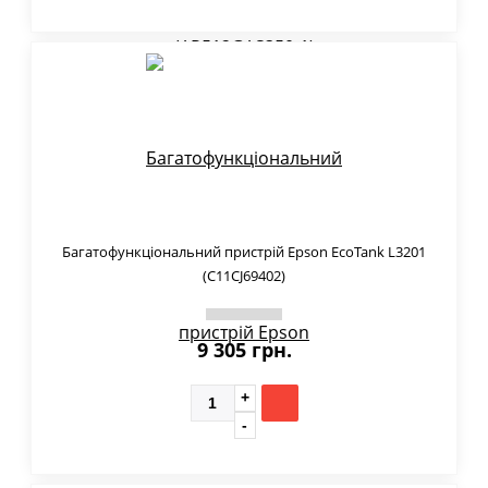
Багатофункціональний пристрій Epson EcoTank L3201
(C11CJ69402)
9 305 грн.