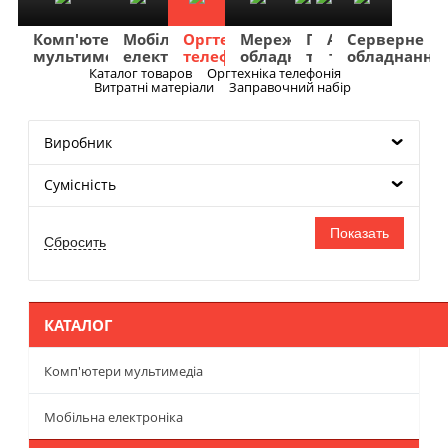
Комп'ютери
Мобільна
Оргтехніка
Мережеве
Побутова
TV
Фото
Авто
Серверне
мультимедіа
електроніка
телефонія
обладнання
техніка
та
та
та
обладнання
Аудіо
відео
навігація
Каталог товаров
Оргтехніка телефонія
Меню
Витратні матеріали
Заправочний набір
Виробник
Сумісність
КАТАЛОГ
Комп'ютери мультимедіа
Мобільна електроніка