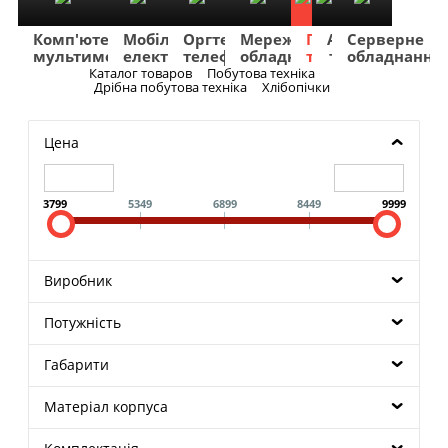
Комп'ютери
Мобільна
Оргтехніка
Мережеве
Побутова
TV
Фото
Авто
Серверне
мультимедіа
електроніка
телефонія
обладнання
техніка
та
та
та
обладнання
Аудіо
відео
навігація
Каталог товаров
Побутова техніка
Меню
Дрібна побутова техніка
Хлібопічки
Цена
3799
5349
6899
8449
9999
Виробник
Потужність
Габарити
Матеріал корпуса