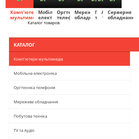
Комп'ютери
Мобільна
Оргтехніка
Мережеве
Побутова
TV
Фото
Авто
Серверне
мультимедіа
електроніка
телефонія
обладнання
техніка
та
та
та
обладнання
Аудіо
відео
навігація
Каталог товаров
Меню
КАТАЛОГ
Комп'ютери мультимедіа
Мобільна електроніка
Оргтехніка телефонія
Мережеве обладнання
Побутова техніка
TV та Аудіо