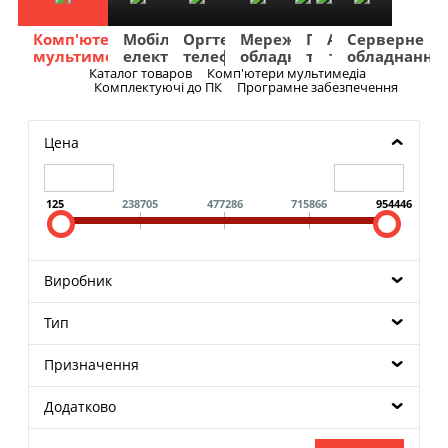
Комп'ютери
Мобільна
Оргтехніка
Мережеве
Побутова
TV
Фото
Авто
Серверне
мультимедіа
електроніка
телефонія
обладнання
техніка
та
та
та
обладнання
Аудіо
відео
навігація
Каталог товаров
Комп'ютери мультимедіа
Меню
Комплектуючі до ПК
Програмне забезпечення
Цена
125
238705
477286
715866
954446
Виробник
Тип
Призначення
Додатково