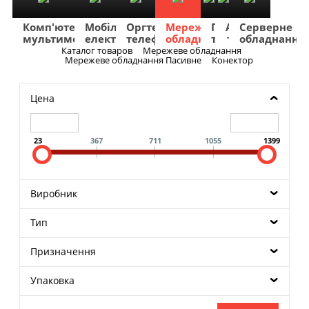
Комп'ютери
Мобільна
Оргтехніка
Мережеве
Побутова
TV
Фото
Авто
Серверне
мультимедіа
електроніка
телефонія
обладнання
техніка
та
та
та
обладнання
Аудіо
відео
навігація
Каталог товаров
Мережеве обладнання
Меню
Мережеве обладнання Пасивне
Конектор
Цена
23
367
711
1055
1399
Виробник
Тип
Призначення
Упаковка