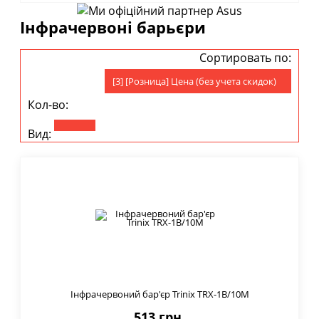
Інфрачервоні барьєри
Сортировать по:
[3] [Розница] Цена (без учета скидок)
Кол-во:
Вид:
Інфрачервоний бар'єр Trinix TRX-1B/10M
513 грн.