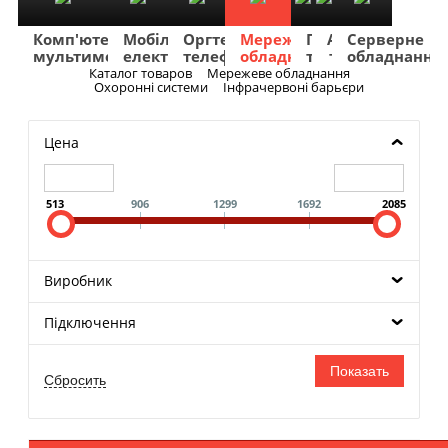
Комп'ютери
Мобільна
Оргтехніка
Мережеве
Побутова
TV
Фото
Авто
Серверне
мультимедіа
електроніка
телефонія
обладнання
техніка
та
та
та
обладнання
Аудіо
відео
навігація
Каталог товаров
Мережеве обладнання
Меню
Охоронні системи
Інфрачервоні барьєри
Цена
513
906
1299
1692
2085
Виробник
Підключення