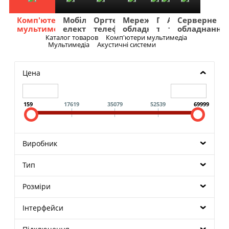
Комп'ютери
Мобільна
Оргтехніка
Мережеве
Побутова
TV
Фото
Авто
Серверне
мультимедіа
електроніка
телефонія
обладнання
техніка
та
та
та
обладнання
Аудіо
відео
навігація
Каталог товаров
Комп'ютери мультимедіа
Меню
Мультимедіа
Акустичні системи
Цена
159
17619
35079
52539
69999
Виробник
Тип
Розміри
Інтерфейси