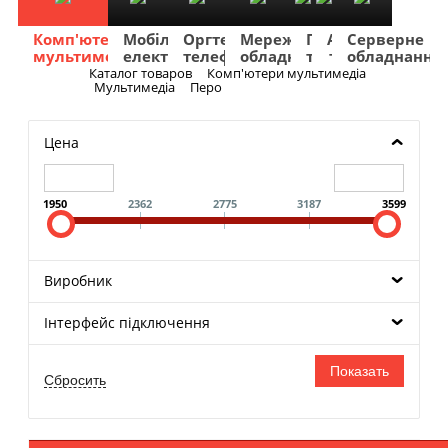
Комп'ютери
Мобільна
Оргтехніка
Мережеве
Побутова
TV
Фото
Авто
Серверне
мультимедіа
електроніка
телефонія
обладнання
техніка
та
та
та
обладнання
Аудіо
відео
навігація
Каталог товаров
Комп'ютери мультимедіа
Меню
Мультимедіа
Перо
Цена
1950
2362
2775
3187
3599
Виробник
Інтерфейс підключення