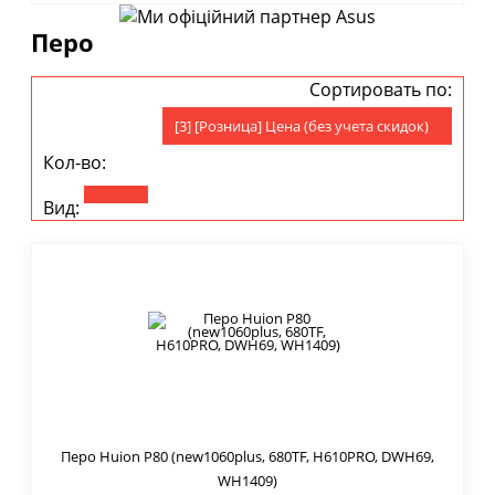
Перо
Сортировать по:
[3] [Розница] Цена (без учета скидок)
Кол-во:
Вид:
Перо Huion P80 (new1060plus, 680TF, H610PRO, DWH69,
WH1409)