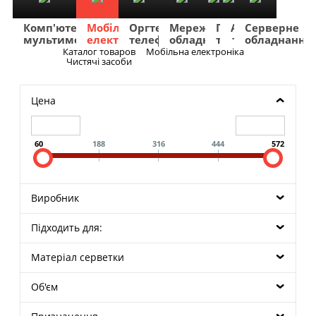
Комп'ютери
Мобільна
Оргтехніка
Мережеве
Побутова
TV
Фото
Авто
Серверне
мультимедіа
електроніка
телефонія
обладнання
техніка
та
та
та
обладнання
Аудіо
відео
навігація
Каталог товаров
Мобільна електроніка
Меню
Чистячі засоби
Цена
60
188
316
444
572
Виробник
Підходить для:
Матеріал серветки
Об'єм