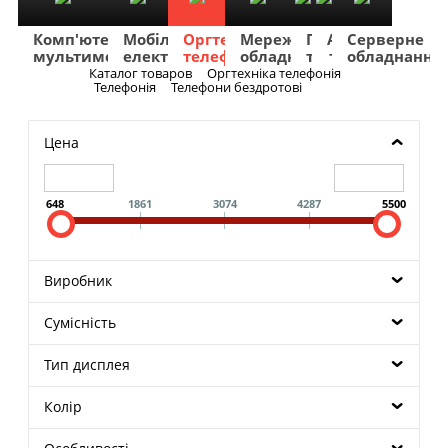
Комп'ютери
Мобільна
Оргтехніка
Мережеве
Побутова
TV
Фото
Авто
Серверне
мультимедіа
електроніка
телефонія
обладнання
техніка
та
та
та
обладнання
Аудіо
відео
навігація
Каталог товаров
Оргтехніка телефонія
Меню
Телефонія
Телефони бездротові
Цена
648
1861
3074
4287
5500
Виробник
Сумісність
Тип дисплея
Колір