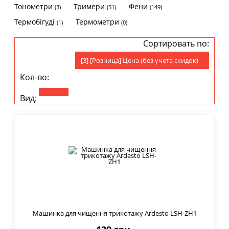
Тонометри
Тримери
Фени
(3)
(51)
(149)
Термобігуді
Термометри
(1)
(0)
Сортировать по:
[3] [Розница] Цена (без учета скидок)
Кол-во:
Вид:
Машинка для чищення трикотажу Ardesto LSH-ZH1