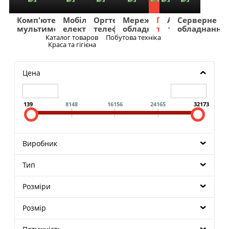
Комп'ютери
Мобільна
Оргтехніка
Мережеве
Побутова
TV
Фото
Авто
Серверне
мультимедіа
електроніка
телефонія
обладнання
техніка
та
та
та
обладнання
Аудіо
відео
навігація
Каталог товаров
Побутова техніка
Меню
Краса та гігієна
Цена
139
8148
16156
24165
32173
Виробник
Тип
Розміри
Розмір