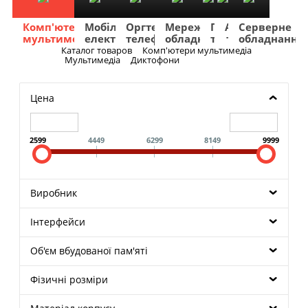
Комп'ютери
Мобільна
Оргтехніка
Мережеве
Побутова
TV
Фото
Авто
Серверне
мультимедіа
електроніка
телефонія
обладнання
техніка
та
та
та
обладнання
Аудіо
відео
навігація
Каталог товаров
Комп'ютери мультимедіа
Меню
Мультимедіа
Диктофони
Цена
2599
4449
6299
8149
9999
Виробник
Інтерфейси
Об'єм вбудованої пам'яті
Фізичні розміри