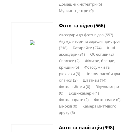
Домашні кінотеатри (6)
Музичні центри (0)
Фото та відео (566)
Аксесуари до фото-відео (557)
Акумулятори та зарядні пристрої
(218)
Батарейки (274)
Інші
аксесуари (31)
Об'єктиви (2)
Спалахи (2)
Фільтри, бленди,
кришки (5)
Фотосумки та
рюкзаки (9)
Чистячі засоби для
оптики (2)
Штативи (14)
Фотоальбоми (0)
Відеокамери
(0)
Екшн-камери (1)
Фотоапарати (2)
Фоторамки (0)
Біноклі (0)
Камера миттєвого
друку (6)
Авто та навігація (998)