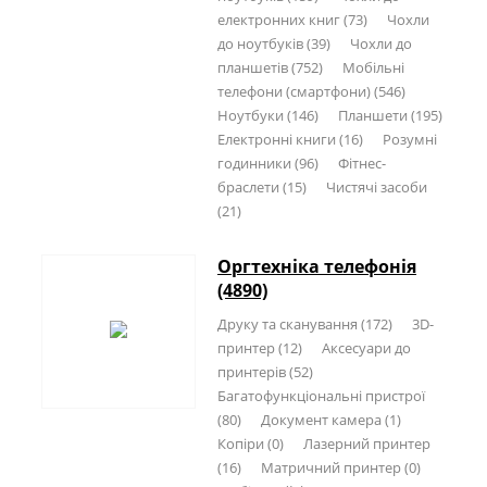
електронних книг (73)
Чохли
до ноутбуків (39)
Чохли до
планшетів (752)
Мобільні
телефони (смартфони) (546)
Ноутбуки (146)
Планшети (195)
Електронні книги (16)
Розумні
годинники (96)
Фітнес-
браслети (15)
Чистячі засоби
(21)
Оргтехніка телефонія
(4890)
Друку та сканування (172)
3D-
принтер (12)
Аксесуари до
принтерів (52)
Багатофункціональні пристрої
(80)
Документ камера (1)
Копіри (0)
Лазерний принтер
(16)
Матричний принтер (0)