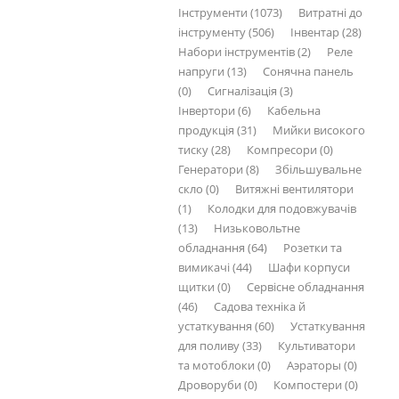
Інструменти (1073)
Витратні до
інструменту (506)
Інвентар (28)
Набори інструментів (2)
Реле
напруги (13)
Сонячна панель
(0)
Сигналізація (3)
Інвертори (6)
Кабельна
продукція (31)
Мийки високого
тиску (28)
Компресори (0)
Генератори (8)
Збільшувальне
скло (0)
Витяжні вентилятори
(1)
Колодки для подовжувачів
(13)
Низьковольтне
обладнання (64)
Розетки та
вимикачі (44)
Шафи корпуси
щитки (0)
Сервісне обладнання
(46)
Садова техніка й
устаткування (60)
Устаткування
для поливу (33)
Культиватори
та мотоблоки (0)
Аэраторы (0)
Дроворуби (0)
Компостери (0)