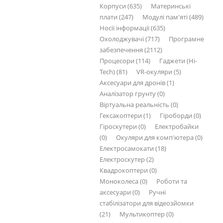
Корпуси (635)
Материнські
плати (247)
Модулі пам'яті (489)
Носії інформації (635)
Охолоджувачі (717)
Програмне
забезпечення (2112)
Процесори (114)
Гаджети (Hi-
Tech) (81)
VR-окуляри (5)
Аксесуари для дронів (1)
Аналізатор грунту (0)
Віртуальна реальність (0)
Гексакоптери (1)
Гіроборди (0)
Гіроскутери (0)
Електробайки
(0)
Окуляри для комп'ютера (0)
Електросамокати (18)
Електроскутер (2)
Квадрокоптери (0)
Моноколеса (0)
Роботи та
аксесуари (0)
Ручні
стабілізатори для відеозйомки
(21)
Мультикоптер (0)