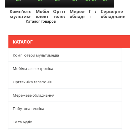
Комп'ютери
Мобільна
Оргтехніка
Мережеве
Побутова
TV
Фото
Авто
Серверне
мультимедіа
електроніка
телефонія
обладнання
техніка
та
та
та
обладнання
Аудіо
відео
навігація
Каталог товаров
Меню
КАТАЛОГ
Комп'ютери мультимедіа
Мобільна електроніка
Оргтехніка телефонія
Мережеве обладнання
Побутова техніка
TV та Аудіо