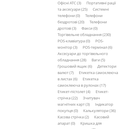
Офісні АТС (3)
Портативні рації
та аксесуари (25)
Системні
телефони (0)
Телефони
бездротові (20)
Телефони
дротові (3)
Факси (0)
Торгівельне обладнання (230)
POS-клавіатура (0)
POS-
монітор (3)
POS-термінал (6)
Аксесуари до торгівельного
обладнання (28)
Ваги (5)
Грошовий ящик (6)
Детектори
валют (7)
Етикетка самоклеюча
в листах (6)
Етикетка
самоклеюча в рулонах (17)
Етикет-пістолет (4)
Етикет-
стрічка (22)
Зчитувач
магнітних карт (3)
Індикатор
покупця (0)
Калькулятори (36)
Касова стрічка (2)
Касовий
апарат (0)
Кришка для