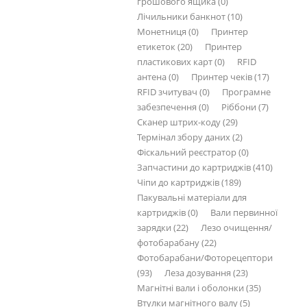
грошового ящика (0)
Лічильники банкнот (10)
Монетниця (0)
Принтер
етикеток (20)
Принтер
пластикових карт (0)
RFID
антена (0)
Принтер чеків (17)
RFID зчитувач (0)
Програмне
забезпечення (0)
Ріббони (7)
Сканер штрих-коду (29)
Термінал збору даних (2)
Фіскальний реєстратор (0)
Запчастини до картриджів (410)
Чіпи до картриджів (189)
Пакувальні матеріали для
картриджів (0)
Вали первинної
зарядки (22)
Лезо очищення/
фотобарабану (22)
Фотобарабани/Фоторецептори
(93)
Леза дозування (23)
Магнітні вали і оболонки (35)
Втулки магнітного валу (5)