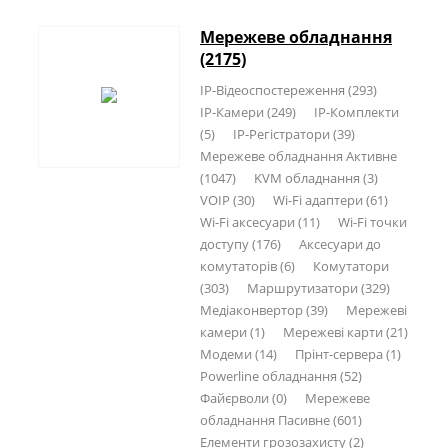
Мережеве обладнання
(2175)
IP-Відеоспостереження (293)
IP-Камери (249)
IP-Комплекти
(5)
IP-Регістратори (39)
Мережеве обладнання Активне
(1047)
KVM обладнання (3)
VOIP (30)
Wi-Fi адаптери (61)
Wi-Fi аксесуари (11)
Wi-Fi точки
доступу (176)
Аксесуари до
комутаторів (6)
Комутатори
(303)
Маршрутизатори (329)
Медіаконвертор (39)
Мережеві
камери (1)
Мережеві карти (21)
Модеми (14)
Прінт-сервера (1)
Рowerline обладнання (52)
Файєрволи (0)
Мережеве
обладнання Пасивне (601)
Елементи грозозахисту (2)