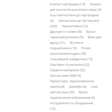
Корпус картриджа (13)
Змазка
для контактів магнітного валу (4)
Інші запчастини до картриджів
(4)
Запчастини до оргтехніки
(292)
Термоплівки (12)
Друкуючі голівки (8)
Вузол
термозакріплення (9)
Вали для
друку (31)
Втулки и
подшипники (13)
Ролик
захоплення/подачі (78)
Гальмівний майданчик (15)
Шестерні та механіка (22)
Сервісні матеріали (52)
Запчастини OEM (4)
Термістори, термоелементи,
лампи (8)
Шлейфи (8)
Інші
запчастини (20)
Вузол
перенесення зображення (0)
Інструменти та обладнання
(12)