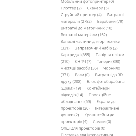
Мобільний фотопринтер (0)
Плоттер (2)
Сканери (5)
Струйний принтер (4)
Витратні
матеріали (2782)
Барабани (79)
Витратні до матричних (10)
Витратні матеріали (162)
Запасні частини для оргтехніки
(331)
Заправочний набір (2)
Картриджі (855)
Папір та плівки
(210)
СНПЧ (7)
Тонери (398)
Чистящі засоби (36)
Чорнило
(371)
Вали (0)
Витратні до 3D
друку (288)
Блок фотобарабана
(Драм) (19)
Контейнери
відходів (14)
Проекційне
обладнання (59)
Екрани до
проекторів (26)
Інтерактивні
дошки (2)
Кронштейни до
проекторів (4)
Лампи (0)
Опції для проекторів (0)
Підставка для інтерактивної