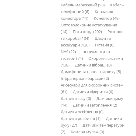
Кабель мережевий (93)
Кабель
телефонний (6)
Ковпачок
конектора (11)
Конектор (49)
Оптоволоконне устаткування
(14)
Патч-корд (202)
Розетки
та короба (104)
Шафи та
аксесуари (120)
Пігтейл (0)
NAS (22)
Інструменти та
тестери (74)
Охоронні системи
(138)
Датчики вібрації (0)
Домофони та панелі виклику (5)
Інфрачервоні барьєри (2)
Аксесуари для охоронних систем
(61)
Датчики відкриття (0)
Датчики газу (0)
Датчики диму
(14)
Датчики затоплення (2)
Датчики освітлення (0)
Датчики розбиття (1)
Датчики
руху (27)
Датчики температури
(2)
Камера-муляж (0)