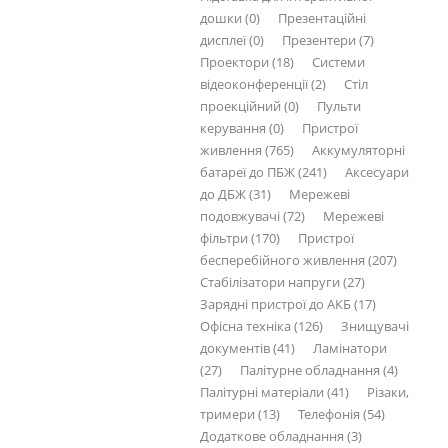
дошки (0)
Презентаційні
дисплеї (0)
Презентери (7)
Проектори (18)
Системи
відеоконференції (2)
Стіл
проекційний (0)
Пульти
керування (0)
Пристрої
живлення (765)
Аккумуляторні
батареї до ПБЖ (241)
Аксесуари
до ДБЖ (31)
Мережеві
подовжувачі (72)
Мережеві
фільтри (170)
Пристрої
бесперебійного живлення (207)
Стабілізатори напруги (27)
Зарядні пристрої до АКБ (17)
Офісна техніка (126)
Знищувачі
документів (41)
Ламінатори
(27)
Палітурне обладнання (4)
Палітурні матеріали (41)
Різаки,
тримери (13)
Телефонія (54)
Додаткове обладнання (3)