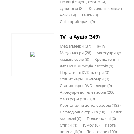
Ножиці садові, секатори,
сучкорізи (8)
Косильні голівки і
ножі (19)
Тачки (0)
Снігоприбирачі (0)
TV та Аудіо (349)
Медіаплеєри (37)
IP-TV
Медіаплеєри (28)
Аксесуари до
медіаплеєрів (8)
Кронштейни
для DVD/BD/медіа-плеєрів (1)
Портативні DVD-плеєри (0)
Стационарні BD-плеєри (0)
Стационарні DVD-плеєри (0)
Аксесуари до телевізорів (206)
Аксесуари різне (9)
Кронштейни до телевізорів (183)
Світлодіодна стрічка (10)
Полки
металеві (0)
Полки скляні (0)
Стійки (4)
Тумби (0)
Карта
активації (0)
Телевізори (100)