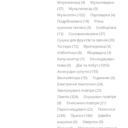
Морожениці (4)
Мультиварки
(37)
Мультипекар (0)
Мультипіч (102)
Пароварки (4)
Подрібнювачі (18)
Різна
кухонна техніка (3)
Скиборізки
(13)
Соковижималки (37)
Сушки для фруктів та овочів (20)
Тостери (72)
Фритюрниці (3)
Хлібопічки (8)
Яйцеварка (3)
Капучінатор (7)
Охолоджувач
пива (0)
Дім та побут (1055)
Аксесуари супутні (155)
Вентилятори (70)
Годинник (0)
Електричні лампочки (24)
Зволожувачі повітря (25)
Лампи (324)
Осушувач повітря
(8)
Очисники повітря (21)
Пароочищувачі (22)
Пилососи
(234)
Праски (166)
Швейні
машини (0)
Оверлок (0)