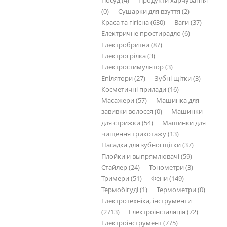
Посуд (4)
Продукти харчування
(0)
Сушарки для взуття (2)
Краса та гігієна (630)
Ваги (37)
Електричне простирадло (6)
Електробритви (87)
Електрогрілка (3)
Електростимулятор (3)
Епілятори (27)
Зубні щітки (3)
Косметичні прилади (16)
Масажери (57)
Машинка для
завивки волосся (0)
Машинки
для стрижки (54)
Машинки для
чищення трикотажу (13)
Насадка для зубної щітки (37)
Плойки и выпрямлювачі (59)
Стайлер (24)
Тонометри (3)
Тримери (51)
Фени (149)
Термобігуді (1)
Термометри (0)
Електротехніка, інструменти
(2713)
Електроінсталяція (72)
Електроінструмент (775)