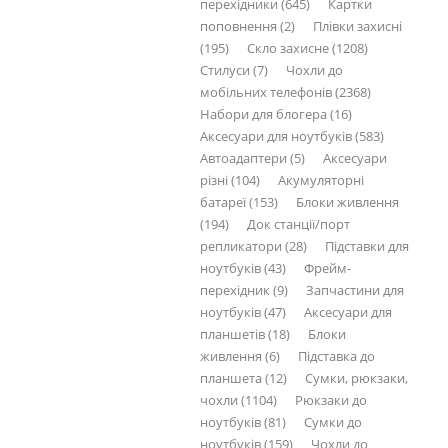
перехідники (645)
Картки
поповнення (2)
Плівки захисні
(195)
Скло захисне (1208)
Стилуси (7)
Чохли до
мобільних телефонів (2368)
Набори для блогера (16)
Аксесуари для ноутбуків (583)
Автоадаптери (5)
Аксесуари
різні (104)
Акумуляторні
батареї (153)
Блоки живлення
(194)
Док станції/порт
репликатори (28)
Підставки для
ноутбуків (43)
Фрейм-
перехідник (9)
Запчастини для
ноутбуків (47)
Аксесуари для
планшетів (18)
Блоки
живлення (6)
Підставка до
планшета (12)
Сумки, рюкзаки,
чохли (1104)
Рюкзаки до
ноутбуків (81)
Сумки до
ноутбуків (159)
Чохли до