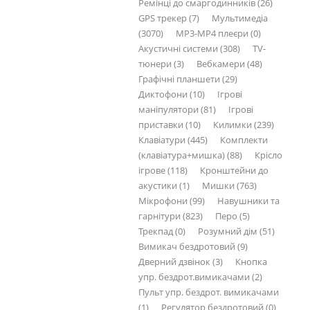
Ремінці до смаргодинників (26)
GPS трекер (7)
Мультимедіа
(3070)
MP3-MP4 плеєри (0)
Акустичні системи (308)
TV-
тюнери (3)
Вебкамери (48)
Графічні планшети (29)
Диктофони (10)
Ігрові
маніпулятори (81)
Ігрові
приставки (10)
Килимки (239)
Клавіатури (445)
Комплекти
(клавіатура+мишка) (88)
Крісло
ігрове (118)
Кронштейни до
акустики (1)
Мишки (763)
Мікрофони (99)
Навушники та
гарнітури (823)
Перо (5)
Трекпад (0)
Розумний дім (51)
Вимикач бездротовий (9)
Дверний дзвінок (3)
Кнопка
упр. бездрот.вимикачами (2)
Пульт упр. бездрот. вимикачами
(1)
Регулятор бездротовий (0)