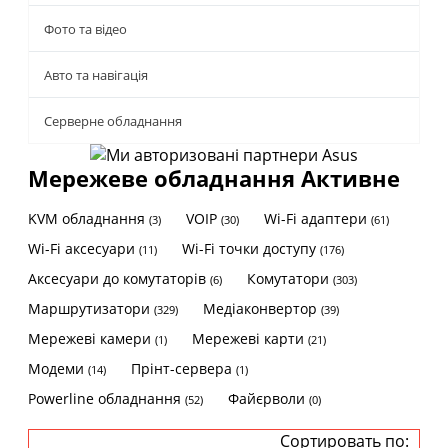
Фото та відео
Авто та навігація
Серверне обладнання
Мережеве обладнання Активне
KVM обладнання
VOIP
Wi-Fi адаптери
(3)
(30)
(61)
Wi-Fi аксесуари
Wi-Fi точки доступу
(11)
(176)
Аксесуари до комутаторів
Комутатори
(6)
(303)
Маршрутизатори
Медіаконвертор
(329)
(39)
Мережеві камери
Мережеві карти
(1)
(21)
Модеми
Прінт-сервера
(14)
(1)
Рowerline обладнання
Файєрволи
(52)
(0)
Сортировать по: