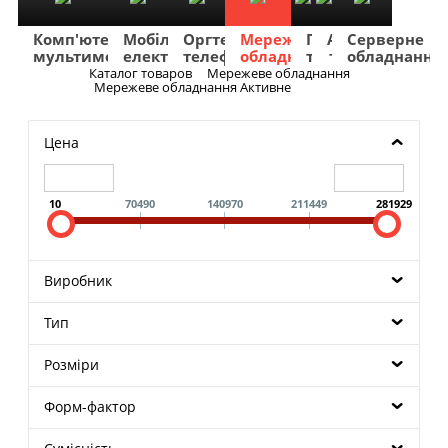
Комп'ютери
Мобільна
Оргтехніка
Мережеве
Побутова
TV
Фото
Авто
Серверне
мультимедіа
електроніка
телефонія
обладнання
техніка
та
та
та
обладнання
Аудіо
відео
навігація
Каталог товаров
Мережеве обладнання
Меню
Мережеве обладнання Активне
Цена
10
70490
140970
211449
281929
Виробник
Тип
Розміри
Форм-фактор