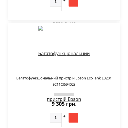
Багатофункціональний пристрій Epson EcoTank L3201
(C11CJ69402)
9 305 грн.