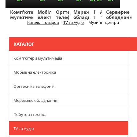
Комп'ютери
Мобільна
Оргтехніка
Мережеве
Побутова
TV
Фото
Авто
Серверне
мультимедіа
електроніка
телефонія
обладнання
техніка
та
та
та
обладнання
Аудіо
відео
навігація
Каталог товаров
TV та Аудіо
Музичні центри
Меню
КАТАЛОГ
Комп'ютери мультимедіа
Мобільна електроніка
Оргтехніка телефонія
Мережеве обладнання
Побутова техніка
TV та Аудіо