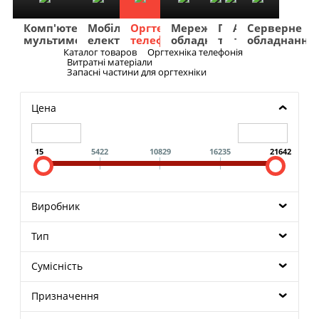
Комп'ютери
Мобільна
Оргтехніка
Мережеве
Побутова
TV
Фото
Авто
Серверне
мультимедіа
електроніка
телефонія
обладнання
техніка
та
та
та
обладнання
Аудіо
відео
навігація
Каталог товаров
Оргтехніка телефонія
Меню
Витратні матеріали
Запасні частини для оргтехніки
Цена
15
5422
10829
16235
21642
Виробник
Тип
Сумісність
Призначення