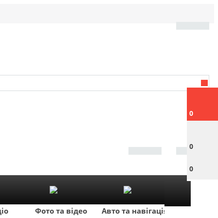
0
0
0
діо
Фото та відео
Авто та навігація