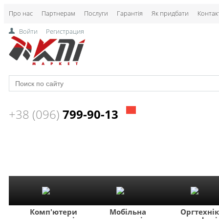
Про нас
Партнерам
Послуги
Гарантія
Як придбати
Контак
Войти
Регистрация
+38 (096)
799-90-13
Комп'ютери
Мобільна
Оргтехні