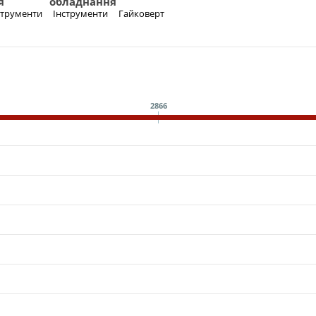
я
обладнання
нструменти
Інструменти
Гайковерт
2866