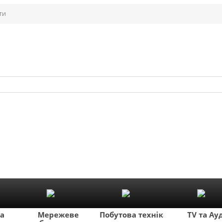
ти
ка
Мережеве
Побутова техніка
TV та Ау