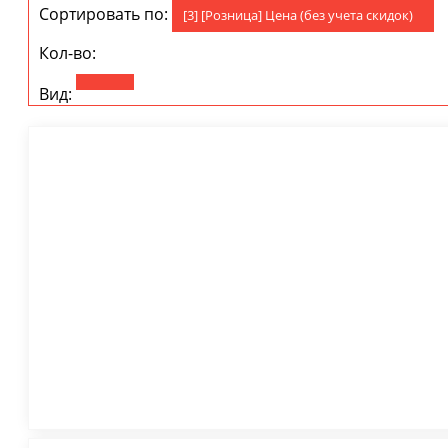
Сортировать по:
[3] [Розница] Цена (без учета скидок)
Кол-во:
Вид: