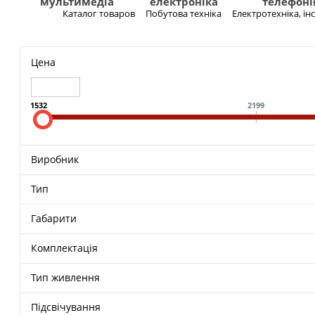
мультимедіа
електроніка
телефоні
Каталог товаров
Побутова техніка
Електротехніка, і
Меню
Цена
1532
2199
Виробник
Тип
Габарити
Комплектація
Тип живлення
Підсвічування