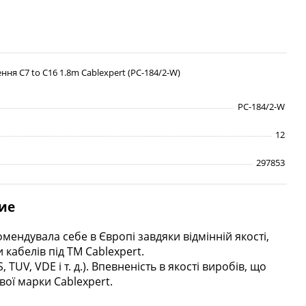
ня C7 to C16 1.8m Cablexpert (PC-184/2-W)
PC-184/2-W
12
297853
ие
мендувала себе в Європі завдяки відмінній якості,
 кабелів під ТМ Cablexpert.
UV, VDE і т. д.). Впевненість в якості виробів, що
вої марки Cablexpert.