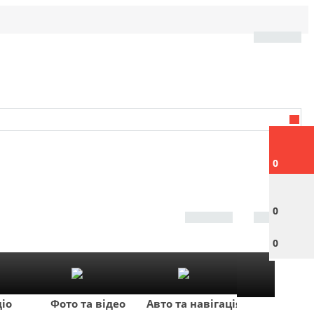
0
0
0
діо
Фото та відео
Авто та навігація