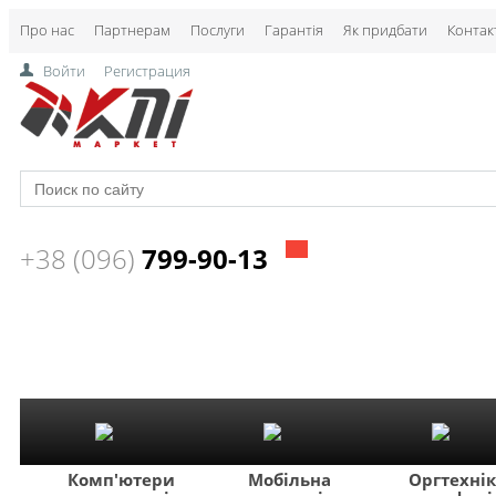
Про нас
Партнерам
Послуги
Гарантія
Як придбати
Контак
Войти
Регистрация
+38 (096)
799-90-13
Комп'ютери
Мобільна
Оргтехні