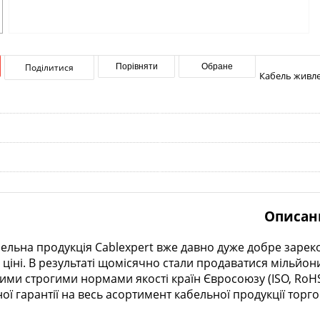
Поділитися
Порівняти
Обране
Кабель живлен
Описан
ельна продукція Cablexpert вже давно дуже добре зареко
 ціні. В результаті щомісячно стали продаватися мільйони
ми строгими нормами якості країн Євросоюзу (ISO, RoHS, T
 гарантії на весь асортимент кабельної продукції торго