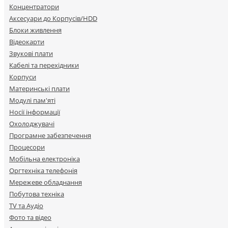
Концентратори
Аксесуари до Корпусів/HDD
Блоки живлення
Відеокарти
Звукові плати
Кабелі та перехідники
Корпуси
Материнські плати
Модулі пам'яті
Носії інформації
Охолоджувачі
Програмне забезпечення
Процесори
Мобільна електроніка
Оргтехніка телефонія
Мережеве обладнання
Побутова техніка
TV та Аудіо
Фото та відео