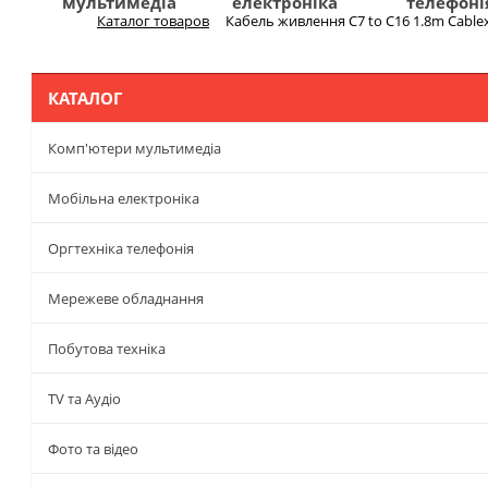
мультимедіа
електроніка
телефоні
Каталог товаров
Кабель живлення C7 to C16 1.8m Cablex
Меню
КАТАЛОГ
Комп'ютери мультимедіа
Мобільна електроніка
Оргтехніка телефонія
Мережеве обладнання
Побутова техніка
TV та Аудіо
Фото та відео