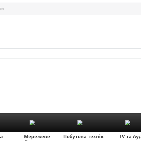
ти
ка
Мережеве
Побутова техніка
TV та Ау