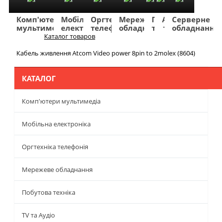
Комп'ютери
Мобільна
Оргтехніка
Мережеве
Побутова
TV
Фото
Авто
Серверне
мультимедіа
електроніка
телефонія
обладнання
техніка
та
та
та
обладнання
Аудіо
відео
навігація
Каталог товаров
Меню
Кабель живлення Atcom Video power 8pin to 2molex (8604)
КАТАЛОГ
Комп'ютери мультимедіа
Мобільна електроніка
Оргтехніка телефонія
Мережеве обладнання
Побутова техніка
TV та Аудіо