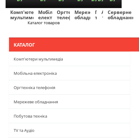
Комп'ютери
Мобільна
Оргтехніка
Мережеве
Побутова
TV
Фото
Авто
Серверне
мультимедіа
електроніка
телефонія
обладнання
техніка
та
та
та
обладнання
Аудіо
відео
навігація
Каталог товаров
Меню
КАТАЛОГ
Комп'ютери мультимедіа
Мобільна електроніка
Оргтехніка телефонія
Мережеве обладнання
Побутова техніка
TV та Аудіо