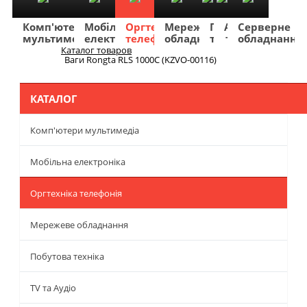
Комп'ютери
Мобільна
Оргтехніка
Мережеве
Побутова
TV
Фото
Авто
Серверне
мультимедіа
електроніка
телефонія
обладнання
техніка
та
та
та
обладнання
Аудіо
відео
навігація
Каталог товаров
Меню
Ваги Rongta RLS 1000С (KZVO-00116)
КАТАЛОГ
Комп'ютери мультимедіа
Мобільна електроніка
Оргтехніка телефонія
Мережеве обладнання
Побутова техніка
TV та Аудіо