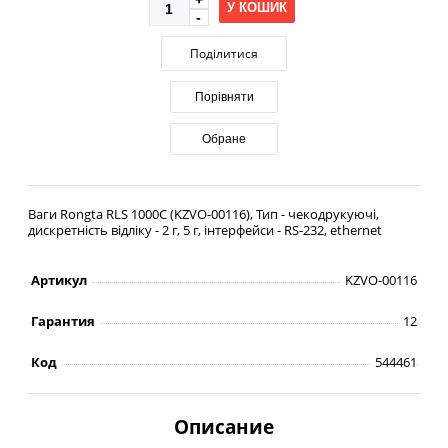
У КОШИК
Поділитися
Порівняти
Обране
Ваги Rongta RLS 1000С (KZVO-00116), Тип - чекодрукуючі,
дискретність відліку - 2 г, 5 г, інтерфейси - RS-232, ethernet
Артикул
KZVO-00116
Гарантия
12
Код
544461
Описание