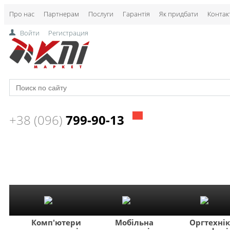
Про нас
Партнерам
Послуги
Гарантія
Як придбати
Контак
Войти
Регистрация
+38 (096)
799-90-13
Комп'ютери
Мобільна
Оргтехні