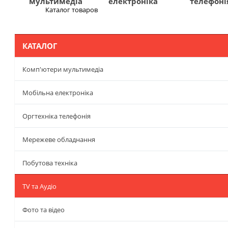
мультимедіа
електроніка
телефоні
Каталог товаров
Меню
КАТАЛОГ
Комп'ютери мультимедіа
Мобільна електроніка
Оргтехніка телефонія
Мережеве обладнання
Побутова техніка
TV та Аудіо
Фото та відео