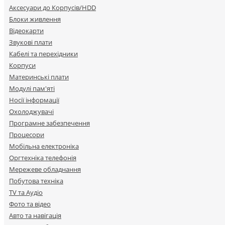
Аксесуари до Корпусів/HDD
Блоки живлення
Відеокарти
Звукові плати
Кабелі та перехідники
Корпуси
Материнські плати
Модулі пам'яті
Носії інформації
Охолоджувачі
Програмне забезпечення
Процесори
Мобільна електроніка
Оргтехніка телефонія
Мережеве обладнання
Побутова техніка
TV та Аудіо
Фото та відео
Авто та навігація