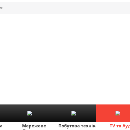
ти
ка
Мережеве
Побутова техніка
TV та Ау