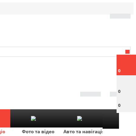
0
0
0
діо
Фото та відео
Авто та навігація