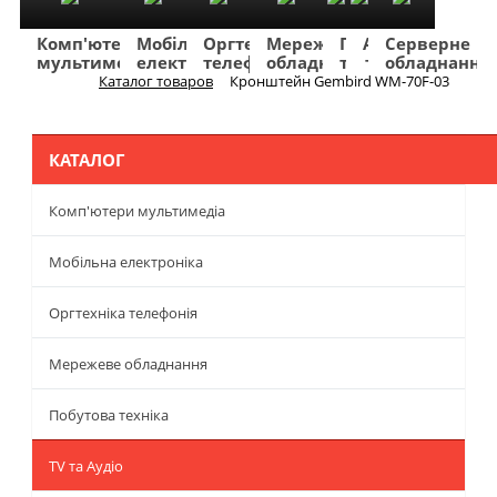
Комп'ютери
Мобільна
Оргтехніка
Мережеве
Побутова
TV
Фото
Авто
Серверне
мультимедіа
електроніка
телефонія
обладнання
техніка
та
та
та
обладнання
Аудіо
відео
навігація
Каталог товаров
Кронштейн Gembird WM-70F-03
Меню
КАТАЛОГ
Комп'ютери мультимедіа
Мобільна електроніка
Оргтехніка телефонія
Мережеве обладнання
Побутова техніка
TV та Аудіо