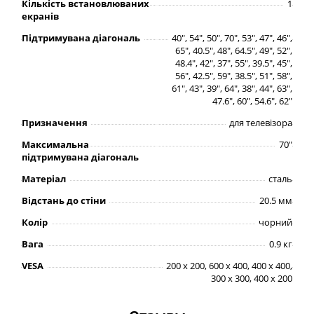
Кількість встановлюваних
1
екранів
Підтримувана діагональ
40", 54", 50", 70", 53", 47", 46",
65", 40.5", 48", 64.5", 49", 52",
48.4", 42", 37", 55", 39.5", 45",
56", 42.5", 59", 38.5", 51", 58",
61", 43", 39", 64", 38", 44", 63",
47.6", 60", 54.6", 62"
Призначення
для телевізора
Максимальна
70"
підтримувана діагональ
Матеріал
cталь
Відстань до стіни
20.5 мм
Колір
чорний
Вага
0.9 кг
VESA
200 x 200, 600 x 400, 400 x 400,
300 x 300, 400 x 200