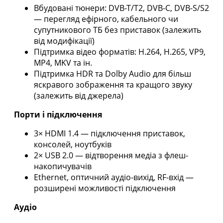
Вбудовані тюнери: DVB-T/T2, DVB-C, DVB-S/S2
— перегляд ефірного, кабельного чи
супутникового ТБ без приставок (залежить
від модифікації)
Підтримка відео форматів: H.264, H.265, VP9,
MP4, MKV та ін.
Підтримка HDR та Dolby Audio для більш
яскравого зображення та кращого звуку
(залежить від джерела)
Порти і підключення
3× HDMI 1.4 — підключення приставок,
консолей, ноутбуків
2× USB 2.0 — відтворення медіа з флеш-
накопичувачів
Ethernet, оптичний аудіо-вихід, RF-вхід —
розширені можливості підключення
Аудіо