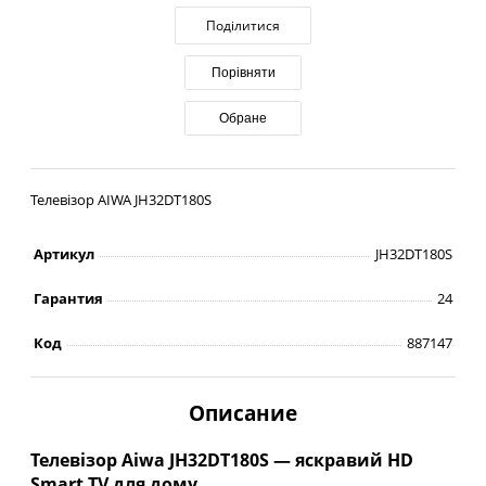
Поділитися
Порівняти
Обране
Телевізор AIWA JH32DT180S
Артикул
JH32DT180S
Гарантия
24
Код
887147
Описание
Телевізор Aiwa JH32DT180S — яскравий HD
Smart TV для дому