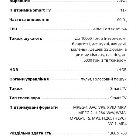
Виробник
AIWA
Підтримка Smart TV
так
Частота оновлення
60 Гц
CPU
ARM Cortex A53x4
Також шукають
До 10000 грн, з Інтернетом,
бюджетні, для кухні, для дачі,
маленькі, дешеві 32 дюйми, в
дитячу кімнату, на стіну, до
5000 грн, з тв тюнером
HDR
з HDR
Органи управління
пульт, Голосовий пошук
Також
Smart TV
Тип телевізора
Smart TV
Підтримувані формати
MPEG-4, AAC, VP9, XVID, MKV,
MPEG-2, H.264, WAV, WMA,
MPEG-1, TS, MP3, H.265 (HEVC),
VC-1, MP4
Роздільна здатність
1366 x 768