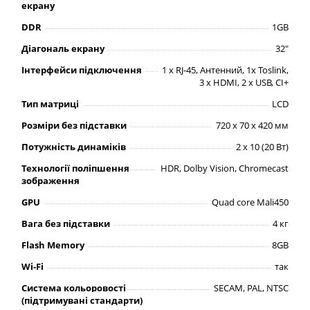
екрану
DDR
1GB
Діагональ екрану
32"
Інтерфейси підключення
1 x RJ-45, Антенний, 1x Toslink,
3 x HDMI, 2 x USB, CI+
Тип матриці
LCD
Розміри без підставки
720 х 70 х 420 мм
Потужність динаміків
2 х 10 (20 Вт)
Технології поліпшення
HDR, Dolby Vision, Chromecast
зображення
GPU
Quad core Mali450
Вага без підставки
4 кг
Flash Memory
8GB
Wi-Fi
так
Система кольоровості
SECAM, PAL, NTSC
(підтримувані стандарти)