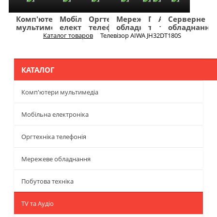
Комп'ютери
Мобільна
Оргтехніка
Мережеве
Побутова
TV
Фото
Авто
Серверне
мультимедіа
електроніка
телефонія
обладнання
техніка
та
та
та
обладнання
Аудіо
відео
навігація
Каталог товаров
Телевізор AIWA JH32DT180S
Меню
КАТАЛОГ
Комп'ютери мультимедіа
Мобільна електроніка
Оргтехніка телефонія
Мережеве обладнання
Побутова техніка
TV та Аудіо