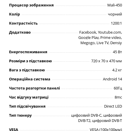
Процесор зображення
Mali-450
Колір
чорний
Контрастність
1200:1
Додатково
Facebook, Youtube.com,
Google Play, Prime video,
Megogo, Live TV, Densiy
Енергоспоживання
45 Вт
Розміри з підставкою
720 х 70 х 470 мм
Вага з підставкою
4.2 кг
Операційна система
Android 14
Частота розгортки панелі
60Гц
Час відгуку матриці
8mc
Тип підсвічування
Direct LED
Тип тюнеру
цифровий DVB-C, цифровий
DVB-T2, цифровий DVB-T
VESA
VESA (100х100мм)