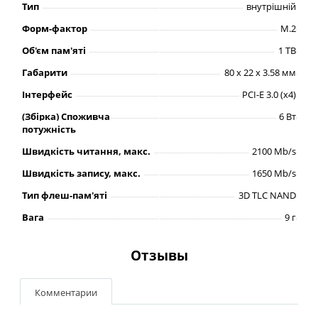
Тип
внутрішній
Форм-фактор
M.2
Об'єм пам'яті
1 TB
Габарити
80 x 22 x 3.58 мм
Інтерфейс
PCI-E 3.0 (x4)
(Збірка) Споживча
6 Вт
потужність
Швидкість читання, макс.
2100 Mb/s
Швидкість запису, макс.
1650 Mb/s
Тип флеш-пам'яті
3D TLC NAND
Вага
9 г
Отзывы
Комментарии