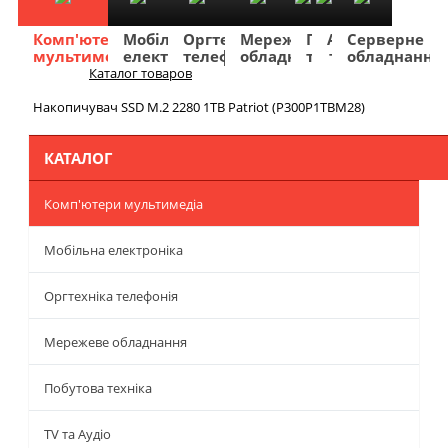
Комп'ютери
Мобільна
Оргтехніка
Мережеве
Побутова
TV
Фото
Авто
Серверне
мультимедіа
електроніка
телефонія
обладнання
техніка
та
та
та
обладнання
Аудіо
відео
навігація
Каталог товаров
Меню
Накопичувач SSD M.2 2280 1TB Patriot (P300P1TBM28)
КАТАЛОГ
Комп'ютери мультимедіа
Мобільна електроніка
Оргтехніка телефонія
Мережеве обладнання
Побутова техніка
TV та Аудіо