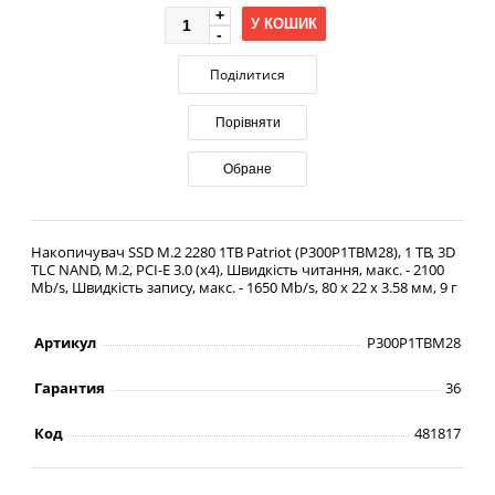
У КОШИК
Поділитися
Порівняти
Обране
Накопичувач SSD M.2 2280 1TB Patriot (P300P1TBM28), 1 TB, 3D
TLC NAND, M.2, PCI-E 3.0 (x4), Швидкість читання, макс. - 2100
Mb/s, Швидкість запису, макс. - 1650 Mb/s, 80 x 22 x 3.58 мм, 9 г
Артикул
P300P1TBM28
Гарантия
36
Код
481817