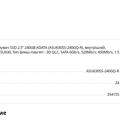
вач SSD 2.5" 240GB ADATA (ASU630SS-240GQ-R), внутрішній,
 SU630, Тип флеш-пам'яті - 3D QLC, SATA 6Gb/s, 520Mb/s, 450Mb/s, 1.5
ASU630SS-240GQ-R
24
354155
ие