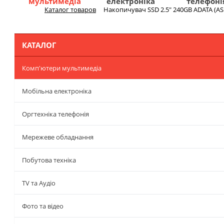
мультимедіа
електроніка
телефоні
Каталог товаров
Накопичувач SSD 2.5" 240GB ADATA (A
Меню
КАТАЛОГ
Комп'ютери мультимедіа
Мобільна електроніка
Оргтехніка телефонія
Мережеве обладнання
Побутова техніка
TV та Аудіо
Фото та відео