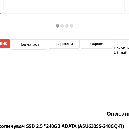
ШИК
Поділитися
Порівняти
Обране
Накопичу
Ultimate
Описан
опичувач SSD 2.5 "240GB ADATA (ASU630SS-240GQ-R)