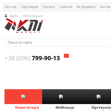
Про нас
Партнерам
Послуги
Гарантія
Як придбати
Контак
Войти
Регистрация
+38 (096)
799-90-13
Комп'ютери
Мобільна
Оргтехні