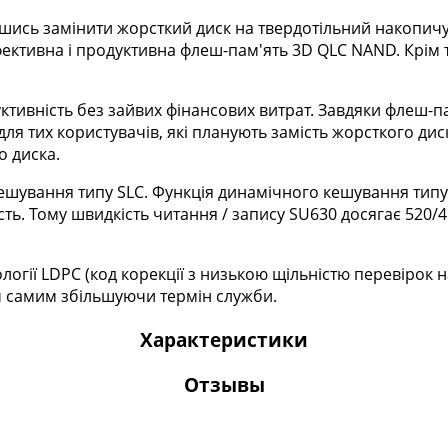
вшись замінити жорсткий диск на твердотільний накопичу
фективна і продуктивна флеш-пам'ять 3D QLC NAND. Крім
ктивність без зайвих фінансових витрат. Завдяки флеш-п
ля тих користувачів, які планують замість жорсткого ди
о диска.
ешування типу SLC. Функція динамічного кешування типу
сть. Тому швидкість читання / запису SU630 досягає 520/4
огії LDPC (код корекції з низькою щільністю перевірок н
им самим збільшуючи термін служби.
Характеристики
Отзывы