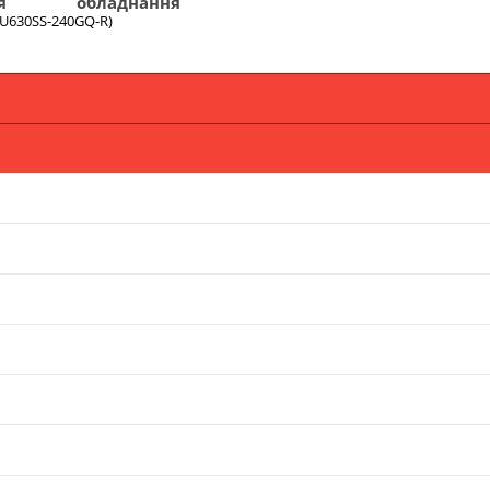
я
обладнання
SU630SS-240GQ-R)