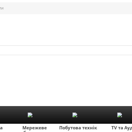
ти
ка
Мережеве
Побутова техніка
TV та Ау