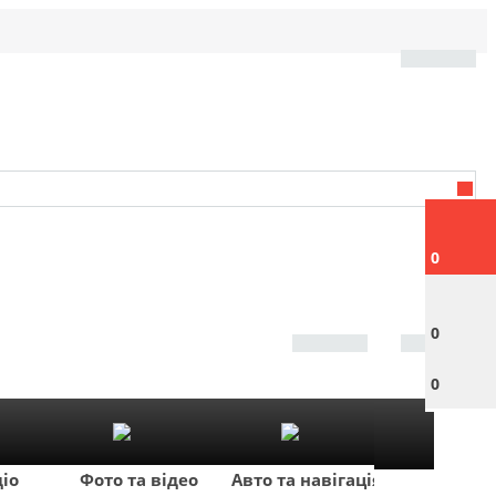
0
0
0
діо
Фото та відео
Авто та навігація