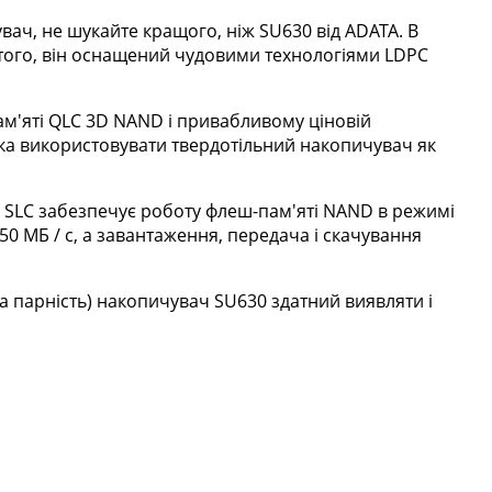
вач, не шукайте кращого, ніж SU630 від ADATA. В
 того, він оснащений чудовими технологіями LDPC
ам'яті QLC 3D NAND і привабливому ціновій
ска використовувати твердотільний накопичувач як
 SLC забезпечує роботу флеш-пам'яті NAND в режимі
50 МБ / с, а завантаження, передача і скачування
а парність) накопичувач SU630 здатний виявляти і