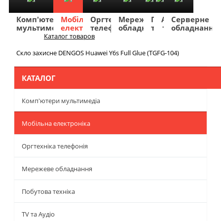
Комп'ютери
Мобільна
Оргтехніка
Мережеве
Побутова
TV
Фото
Авто
Серверне
мультимедіа
електроніка
телефонія
обладнання
техніка
та
та
та
обладнання
Аудіо
відео
навігація
Каталог товаров
Меню
Скло захисне DENGOS Huawei Y6s Full Glue (TGFG-104)
КАТАЛОГ
Комп'ютери мультимедіа
Мобільна електроніка
Оргтехніка телефонія
Мережеве обладнання
Побутова техніка
TV та Аудіо