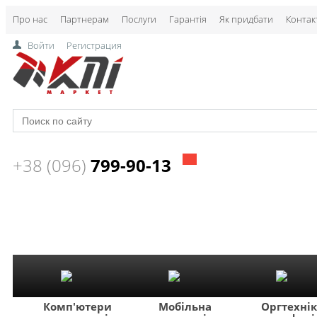
Про нас
Партнерам
Послуги
Гарантія
Як придбати
Контак
Войти
Регистрация
+38 (096)
799-90-13
Комп'ютери
Мобільна
Оргтехні