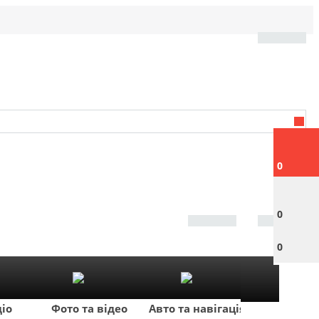
0
0
0
діо
Фото та відео
Авто та навігація