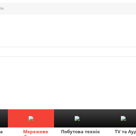
ти
ка
Мережеве
Побутова техніка
TV та Ау