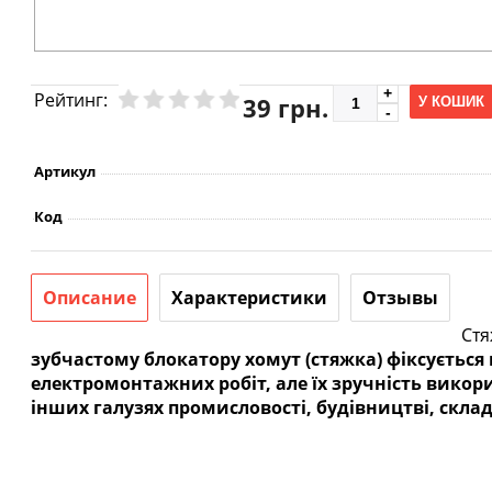
Рейтинг:
39 грн.
У КОШИК
Артикул
Код
Описание
Характеристики
Отзывы
Ст
зубчастому блокатору хомут (стяжка) фіксується
електромонтажних робіт, але їх зручність викори
інших галузях промисловості, будівництві, складс