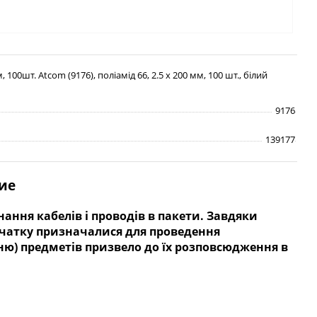
 100шт. Atcom (9176), поліамід 66, 2.5 х 200 мм, 100 шт., білий
9176
139177
ие
ання кабелів і проводів в пакети. Завдяки
початку призначалися для проведення
нню) предметів призвело до їх розповсюдження в