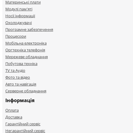
Материнські плати
Модулі пам'яті
Носії інформації
Охолоджувачі
Програмне забезпечення
Процесори
Мобільна електроніка
Оргтехніка телефонія
Мережеве обладнання
Побутова техніка
TV та Аудіо
Фото та відео
Авто та навігація
Серверне обладнання
Інформація
Оплата
Доставка
Гарантійний сервіс
Негарантійний сервіс