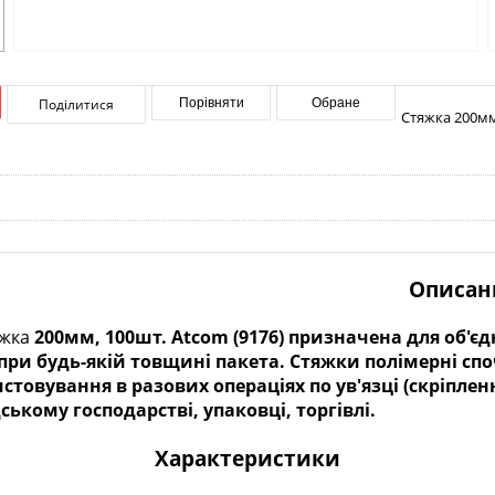
Поділитися
Порівняти
Обране
Стяжка 200мм,
Описан
яжка
200мм, 100шт. Atcom (9176)
призначена для об'єдн
 при будь-якій товщині пакета. Стяжки полімерні с
стовування в разових операціях по ув'язці (скріпле
ькому господарстві, упаковці, торгівлі.
Характеристики