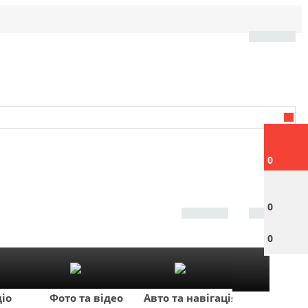
0
0
0
діо
Фото та відео
Авто та навігація