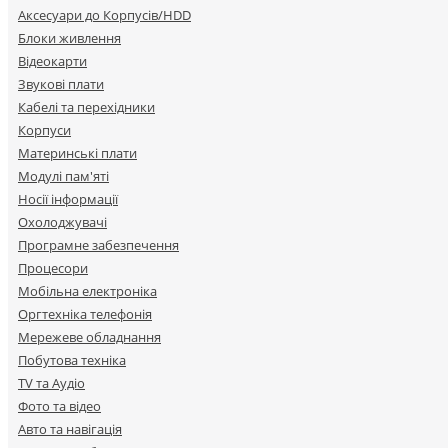
Аксесуари до Корпусів/HDD
Блоки живлення
Відеокарти
Звукові плати
Кабелі та перехідники
Корпуси
Материнські плати
Модулі пам'яті
Носії інформації
Охолоджувачі
Програмне забезпечення
Процесори
Мобільна електроніка
Оргтехніка телефонія
Мережеве обладнання
Побутова техніка
TV та Аудіо
Фото та відео
Авто та навігація