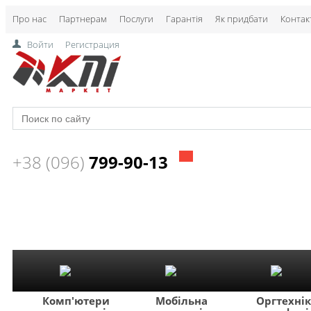
Про нас
Партнерам
Послуги
Гарантія
Як придбати
Контак
Войти
Регистрация
+38 (096)
799-90-13
Комп'ютери
Мобільна
Оргтехні