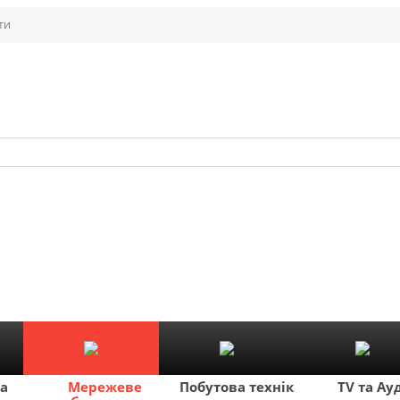
ти
ка
Мережеве
Побутова техніка
TV та Ау