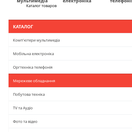
мультимедіа
електроніка
телефоні
Каталог товаров
Меню
КАТАЛОГ
Комп'ютери мультимедіа
Мобільна електроніка
Оргтехніка телефонія
Мережеве обладнання
Побутова техніка
TV та Аудіо
Фото та відео