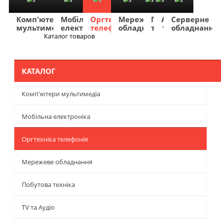
Комп'ютери
Мобільна
Оргтехніка
Мережеве
Побутова
TV
Фото
Авто
Серверне
мультимедіа
електроніка
телефонія
обладнання
техніка
та
та
та
обладнання
Аудіо
відео
навігація
Каталог товаров
Меню
КАТАЛОГ
Комп'ютери мультимедіа
Мобільна електроніка
Оргтехніка телефонія
Мережеве обладнання
Побутова техніка
TV та Аудіо