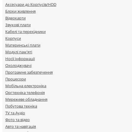
Аксесуари до Корпусів/HDD
Блоки живлення
Відеокарти
Звукові плати
Кабелі та перехідники
Корпуси
Материнські плати
Модулі пам'яті
Носії інформації
Охолоджувачі
Програмне забезпечення
Процесори
Мобільна електроніка
Оргтехніка телефонія
Мережеве обладнання
Побутова техніка
TV та Аудіо
Фото та відео
Авто та навігація