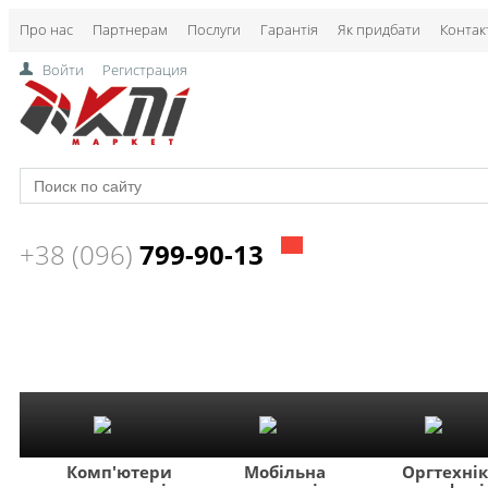
Про нас
Партнерам
Послуги
Гарантія
Як придбати
Контак
Войти
Регистрация
+38 (096)
799-90-13
Комп'ютери
Мобільна
Оргтехні