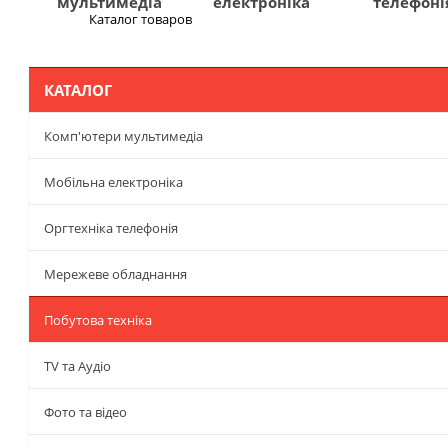
мультимедіа
електроніка
телефоні
Каталог товаров
Меню
КАТАЛОГ
Комп'ютери мультимедіа
Мобільна електроніка
Оргтехніка телефонія
Мережеве обладнання
Побутова техніка
TV та Аудіо
Фото та відео