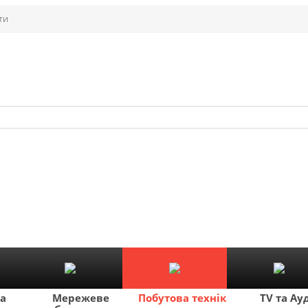
ти
ка
Мережеве
Побутова техніка
TV та Ау