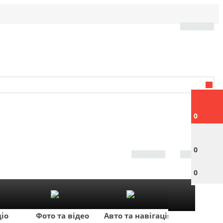
0
0
0
діо
Фото та відео
Авто та навігація