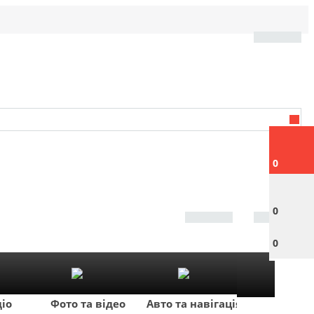
0
0
0
діо
Фото та відео
Авто та навігація