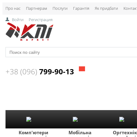
Про нас
Партнерам
Послуги
Гарантія
Як придбати
Контак
Войти
Регистрация
+38 (096)
799-90-13
Комп'ютери
Мобільна
Оргтехні