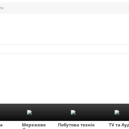
ти
ка
Мережеве
Побутова техніка
TV та Ау