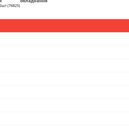
я
обладнання
2шт (76825)