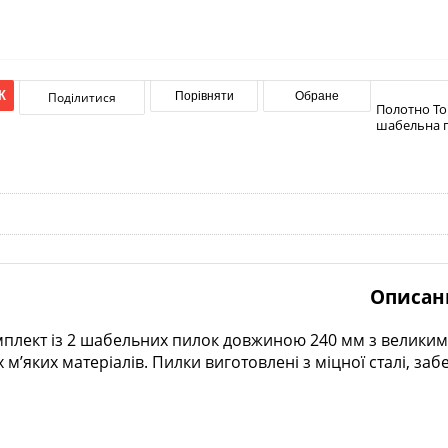
К
Поділитися
Порівняти
Обране
Полотно Tol
шабельна пи
Описан
плект із 2 шабельних пилок довжиною 240 мм з великим з
м’яких матеріалів. Пилки виготовлені з міцної сталі, забе