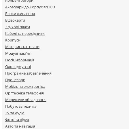
Концентратори
Аксесуари до Корпусів/HDD
Блоки живлення
Відеокарти
Звукові плати
Кабелі та перехідники
Корпуси
Материнські плати
Модулі пам'яті
Носії інформації
Охолоджувачі
Програмне забезпечення
Процесори
Мобільна електроніка
Оргтехніка телефонія
Мережеве обладнання
Побутова техніка
TV та Аудіо
Фото та відео
Авто та навігація