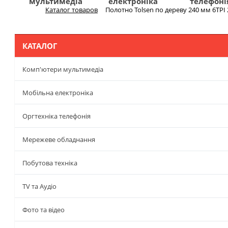
мультимедіа
електроніка
телефоні
Каталог товаров
Полотно Tolsen по дереву 240 мм 6TPI 
Меню
КАТАЛОГ
Комп'ютери мультимедіа
Мобільна електроніка
Оргтехніка телефонія
Мережеве обладнання
Побутова техніка
TV та Аудіо
Фото та відео