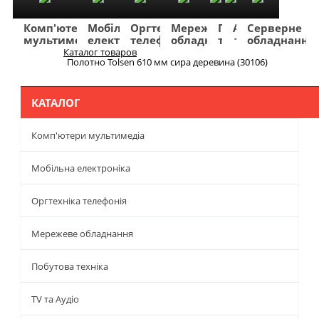
Комп'ютери
Мобільна
Оргтехніка
Мережеве
Побутова
TV
Фото
Авто
Серверне
мультимедіа
електроніка
телефонія
обладнання
техніка
та
та
та
обладнання
Аудіо
відео
навігація
Каталог товаров
Меню
Полотно Tolsen 610 мм сира деревина (30106)
КАТАЛОГ
Комп'ютери мультимедіа
Мобільна електроніка
Оргтехніка телефонія
Мережеве обладнання
Побутова техніка
TV та Аудіо