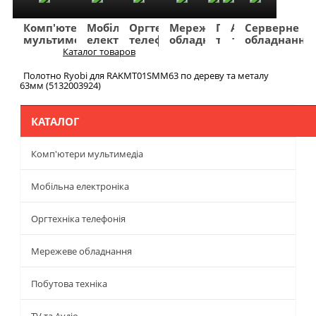
Комп'ютери
Мобільна
Оргтехніка
Мережеве
Побутова
TV
Фото
Авто
Серверне
мультимедіа
електроніка
телефонія
обладнання
техніка
та
та
та
обладнання
Аудіо
відео
навігація
Каталог товаров
Меню
Полотно Ryobi для RAKMT01SMM63 по дереву та металу
63мм (5132003924)
КАТАЛОГ
Комп'ютери мультимедіа
Мобільна електроніка
Оргтехніка телефонія
Мережеве обладнання
Побутова техніка