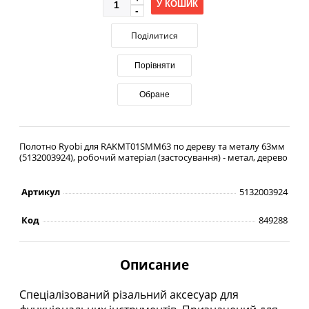
У КОШИК
Поділитися
Порівняти
Обране
Полотно Ryobi для RAKMT01SMM63 по дереву та металу 63мм
(5132003924), робочий матеріал (застосування) - метал, дерево
Артикул
5132003924
Код
849288
Описание
Спеціалізований різальний аксесуар для