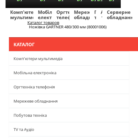
Комп'ютери
Мобільна
Оргтехніка
Мережеве
Побутова
TV
Фото
Авто
Серверне
мультимедіа
електроніка
телефонія
обладнання
техніка
та
та
та
обладнання
Аудіо
відео
навігація
Каталог товаров
Меню
Ножівка GARTNER 480/300 мм (80001006)
КАТАЛОГ
Комп'ютери мультимедіа
Мобільна електроніка
Оргтехніка телефонія
Мережеве обладнання
Побутова техніка
TV та Аудіо