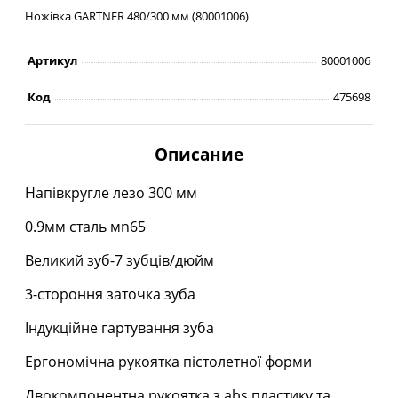
Ножівка GARTNER 480/300 мм (80001006)
Артикул
80001006
Код
475698
Описание
Напiвкругле лезо 300 мм
0.9мм сталь мn65
Великий зуб-7 зубців/дюйм
3-стороння заточка зуба
Індукцiйне гартування зуба
Ергономiчна рукоятка пiстолетної форми
Двокомпонентна рукоятка з abs пластику та