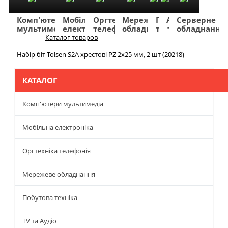
Комп'ютери
Мобільна
Оргтехніка
Мережеве
Побутова
TV
Фото
Авто
Серверне
мультимедіа
електроніка
телефонія
обладнання
техніка
та
та
та
обладнання
Аудіо
відео
навігація
Каталог товаров
Меню
Набір біт Tolsen S2A хрестові PZ 2х25 мм, 2 шт (20218)
КАТАЛОГ
Комп'ютери мультимедіа
Мобільна електроніка
Оргтехніка телефонія
Мережеве обладнання
Побутова техніка
TV та Аудіо