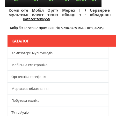
Комп'ютери
Мобільна
Оргтехніка
Мережеве
Побутова
TV
Фото
Авто
Серверне
мультимедіа
електроніка
телефонія
обладнання
техніка
та
та
та
обладнання
Аудіо
відео
навігація
Каталог товаров
Меню
Набір біт Tolsen S2 прямий шліц 5.5х0.8х25 мм, 2 шт (20205)
КАТАЛОГ
Комп'ютери мультимедіа
Мобільна електроніка
Оргтехніка телефонія
Мережеве обладнання
Побутова техніка
TV та Аудіо