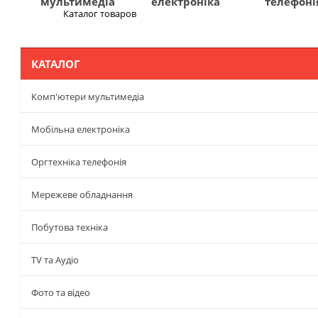
мультимедіа
електроніка
телефоні
Каталог товаров
Меню
КАТАЛОГ
Комп'ютери мультимедіа
Мобільна електроніка
Оргтехніка телефонія
Мережеве обладнання
Побутова техніка
TV та Аудіо
Фото та відео