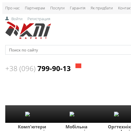
Про нас
Партнерам
Послуги
Гарантія
Як придбати
Контак
Войти
Регистрация
+38 (096)
799-90-13
Комп'ютери
Мобільна
Оргтехні