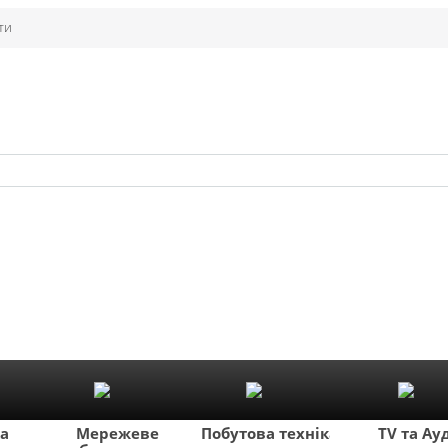
ти
ка
Мережеве
Побутова техніка
TV та Ау