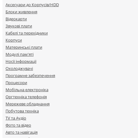
Аксесуари до Корпусів/HDD
Блоки живлення
Відеокарти
Звукові плати
Кабелі та перехідники
Корпуси
Материнські плати
Модулі пам'яті
Носії інформації
Охолоджувачі
Програмне забезпечення
Процесори
Мобільна електроніка
Оргтехніка телефонія
Мережеве обладнання
Побутова техніка
TV та Аудіо
Фото та відео
Авто та навігація