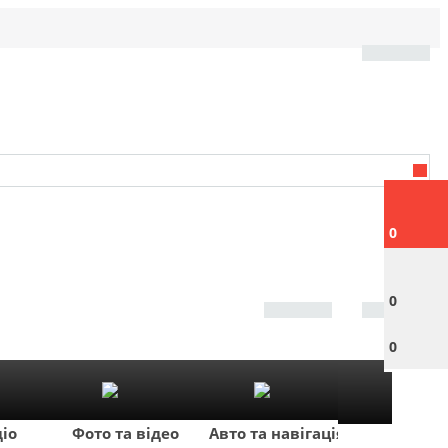
0
0
0
діо
Фото та відео
Авто та навігація