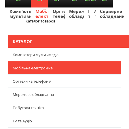
Комп'ютери
Мобільна
Оргтехніка
Мережеве
Побутова
TV
Фото
Авто
Серверне
мультимедіа
електроніка
телефонія
обладнання
техніка
та
та
та
обладнання
Аудіо
відео
навігація
Каталог товаров
Меню
КАТАЛОГ
Комп'ютери мультимедіа
Мобільна електроніка
Оргтехніка телефонія
Мережеве обладнання
Побутова техніка
TV та Аудіо