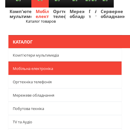
Комп'ютери
Мобільна
Оргтехніка
Мережеве
Побутова
TV
Фото
Авто
Серверне
мультимедіа
електроніка
телефонія
обладнання
техніка
та
та
та
обладнання
Аудіо
відео
навігація
Каталог товаров
Меню
КАТАЛОГ
Комп'ютери мультимедіа
Мобільна електроніка
Оргтехніка телефонія
Мережеве обладнання
Побутова техніка
TV та Аудіо