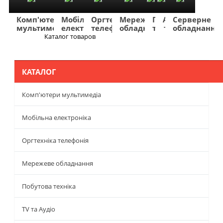
Комп'ютери
Мобільна
Оргтехніка
Мережеве
Побутова
TV
Фото
Авто
Серверне
мультимедіа
електроніка
телефонія
обладнання
техніка
та
та
та
обладнання
Аудіо
відео
навігація
Каталог товаров
Меню
КАТАЛОГ
Комп'ютери мультимедіа
Мобільна електроніка
Оргтехніка телефонія
Мережеве обладнання
Побутова техніка
TV та Аудіо