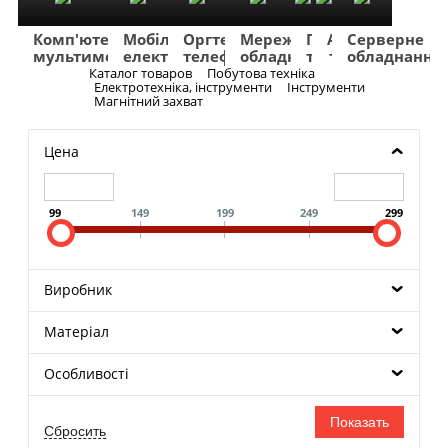
Комп'ютери
Мобільна
Оргтехніка
Мережеве
Побутова
TV
Фото
Авто
Серверне
мультимедіа
електроніка
телефонія
обладнання
техніка
та
та
та
обладнання
Аудіо
відео
навігація
Каталог товаров
Побутова техніка
Меню
Електротехніка, інструменти
Інструменти
Магнітний захват
Цена
99
149
199
249
299
Виробник
Матеріал
Особливості